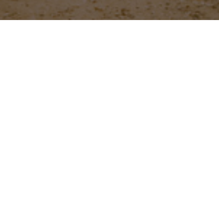
Willkommen in meinem Shop! Schau dich gerne um ✨
Showing all 3 results