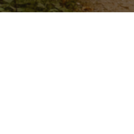
Ich schicke dir Licht und
Liebe ✨